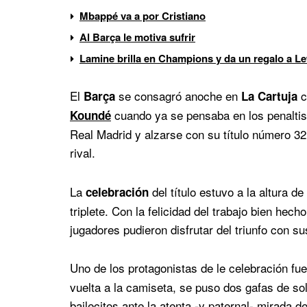
Mbappé va a por Cristiano
Al Barça le motiva sufrir
Lamine brilla en Champions y da un regalo a 
El
se consagró anoche en
c
Barça
La Cartuja
cuando ya se pensaba en los penaltis 
Koundé
Real Madrid y alzarse con su título número 32.
rival.
La
del título estuvo a la altura d
celebración
triplete. Con la felicidad del trabajo bien hech
jugadores pudieron disfrutar del triunfo con su
Uno de los protagonistas de le celebración fu
vuelta a la camiseta, se puso dos gafas de so
bailecitos ante la atenta -y paternal- mirada