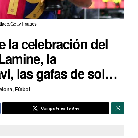
tiago/Getty Images
e la celebración del
Lamine, la
i, las gafas de sol…
elona
,
Fútbol
Comparte en Twitter