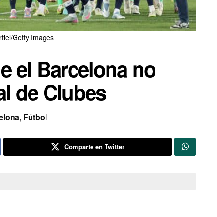
rtiel/Getty Images
ue el Barcelona no
al de Clubes
elona
,
Fútbol
Comparte en Twitter