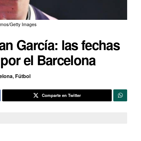
mos/Getty Images
n García: las fechas
 por el Barcelona
elona
,
Fútbol
Comparte en Twitter