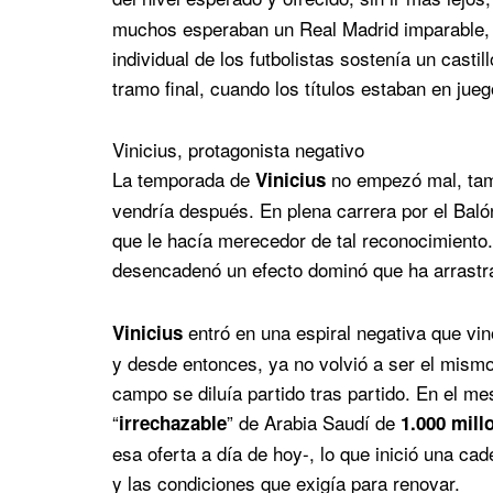
muchos esperaban un Real Madrid imparable, p
individual de los futbolistas sostenía un casti
tramo final, cuando los títulos estaban en jueg
Vinicius, protagonista negativo
La temporada de
no empezó mal, tamp
Vinicius
vendría después. En plena carrera por el Baló
que le hacía merecedor de tal reconocimiento.
desencadenó un efecto dominó que ha arrastra
entró en una espiral negativa que vi
Vinicius
y desde entonces, ya no volvió a ser el mismo.
campo se diluía partido tras partido. En el me
“
” de Arabia Saudí de
irrechazable
1.000 mill
esa oferta a día de hoy-, lo que inició una cad
y las condiciones que exigía para renovar.