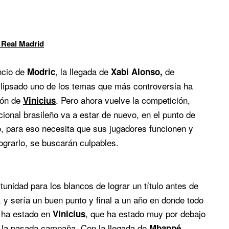
 Real Madrid
ncio de
, la llegada de
de
Modric
Xabi Alonso,
lipsado uno de los temas que más controversia ha
ión de
. Pero ahora vuelve la competición,
Vinicius
acional brasileño va a estar de nuevo, en el punto de
lo, para eso necesita que sus jugadores funcionen y
ograrlo, se buscarán culpables.
nidad para los blancos de lograr un título antes de
 y sería un buen punto y final a un año en donde todo
s ha estado en
, que ha estado muy por debajo
Vinicius
s, la pasada campaña. Con la llegada de
,
Mbappé