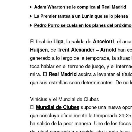
Adam Wharton se le complica al Real Madrid
La Premier tantea a un Lunin que se lo piensa
Pedro Porro se cuela en los planes del próximo
El final de
, la salida de
, el anu
Liga
Ancelotti
, de
han ec
Huijsen
Trent Alexander – Arnold
generado a lo largo de la temporada, la situac
toca hablar en el terreno de juego, y el intern
mira. El
aspira a levantar el títu
Real Madrid
que sus estrellas sean determinantes. De no l
Vinicius y el Mundial de Clubes
El
supone una nueva oportu
Mundial de Clubes
que concluya oficialmente la temporada 24-25,
ha salido de la peor manera. Uno de los foco
del nivel esperado y ofrecido, sin ir más lejo