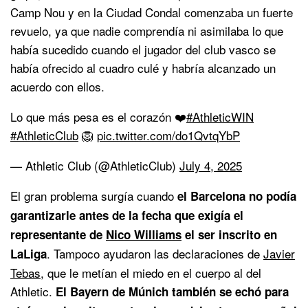
Camp Nou y en la Ciudad Condal comenzaba un fuerte
revuelo, ya que nadie comprendía ni asimilaba lo que
había sucedido cuando el jugador del club vasco se
había ofrecido al cuadro culé y habría alcanzado un
acuerdo con ellos.
Lo que más pesa es el corazón ❤️
#AthleticWIN
#AthleticClub
🦁
pic.twitter.com/do1QvtqYbP
— Athletic Club (@AthleticClub)
July 4, 2025
El gran problema surgía cuando
el Barcelona no podía
garantizarle antes de la fecha que exigía el
representante de
Nico Williams
el ser inscrito en
. Tampoco ayudaron las declaraciones de
Javier
LaLiga
Tebas
, que le metían el miedo en el cuerpo al del
Athletic.
El Bayern de Múnich también se echó para