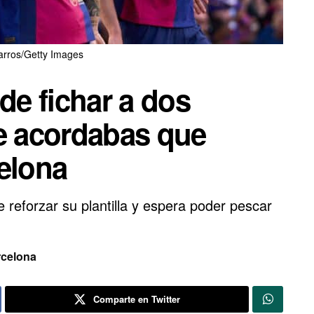
arros/Getty Images
de fichar a dos
te acordabas que
elona
 reforzar su plantilla y espera poder pescar
celona
Comparte en Twitter