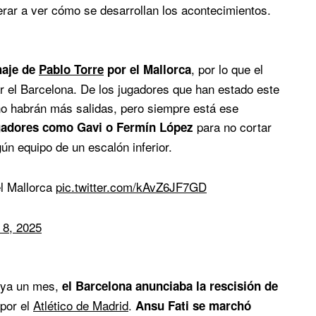
rar a ver cómo se desarrollan los acontecimientos.
, por lo que el
haje de
Pablo Torre
por el Mallorca
r el Barcelona. De los jugadores que han estado este
no habrán más salidas, pero siempre está ese
para no cortar
ugadores como Gavi o Fermín López
gún equipo de un escalón inferior.
el Mallorca
pic.twitter.com/kAvZ6JF7GD
 8, 2025
e ya un mes,
el Barcelona anunciaba la rescisión de
 por el
Atlético de Madrid
.
Ansu Fati se marchó