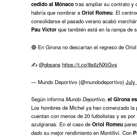
tras ampliar su contrato y 
cedido al Mónaco
habría que nombrar a
. El centr
Oriol Romeu
consolidarse el pasado verano acabó marchán
que también está en la rampa de s
Pau Víctor
🔴 En Girona no descartan el regreso de Orio
✍️
@gbsans
https://t.co/8s6zNXtGvs
— Mundo Deportivo (@mundodeportivo)
July
Según informa
Mundo Deportivo,
el Girona es
Los hombres de Michel ya han comenzado la pr
cuentan con menos de 20 futbolistas y es por 
azulgranas. En el caso de
parec
Oriol Romeu
dado su mejor rendimiento en Montilivi. Con
Pa