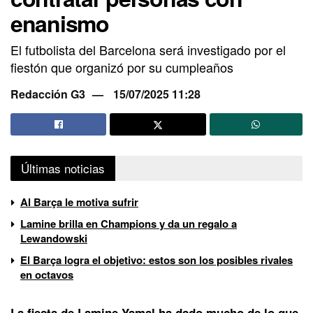
enanismo
El futbolista del Barcelona será investigado por el
fiestón que organizó por su cumpleaños
Redacción G3
15/07/2025 11:28
Últimas noticias
Al Barça le motiva sufrir
Lamine brilla en Champions y da un regalo a
Lewandowski
El Barça logra el objetivo: estos son los posibles rivales
en octavos
La fiesta de
Lamine Yamal
ha dado mucho de lo que