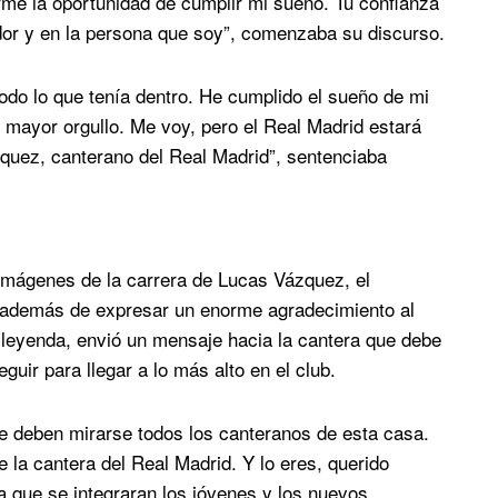
rme la oportunidad de cumplir mi sueño. Tu confianza
dor y en la persona que soy”, comenzaba su discurso.
todo lo que tenía dentro. He cumplido el sueño de mi
 mayor orgullo. Me voy, pero el Real Madrid estará
quez, canterano del Real Madrid”, sentenciaba
imágenes de la carrera de Lucas Vázquez, el
y además de expresar un enorme agradecimiento al
 leyenda, envió un mensaje hacia la cantera que debe
uir para llegar a lo más alto en el club.
e deben mirarse todos los canteranos de esta casa.
e la cantera del Real Madrid. Y lo eres, querido
ra que se integraran los jóvenes y los nuevos