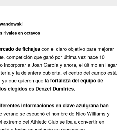
Lewandowski
es rivales en octavos
con el claro objetivo para mejorar
rcado de fichajes
gue, competición que ganó por última vez hace 10
 incorporar a Joan García y ahora, el último en llegar
ería y la delantera cubierta, el centro del campo está
, ya que quieren que
la fortaleza del equipo de
los elegidos es
Denzel Dumfries
.
iferentes informaciones en clave azulgrana han
de verano se escuchó el nombre de
Nico Williams
y
 extremo del Athletic Club se iba a convertir en
endió a todos anunciando su renovación.