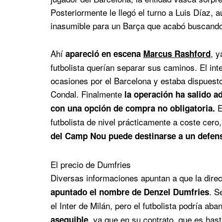
Posteriormente le llegó el turno a Luis Díaz,
inasumible para un Barça que acabó buscando a
Ahí
, 
apareció en escena
Marcus Rashford
futbolista querían separar sus caminos. El int
ocasiones por el Barcelona y estaba dispuesto,
Condal. Finalmente
la operación ha salido ad
E
con una opción de compra no obligatoria.
futbolista de nivel prácticamente a coste cero,
del Camp Nou puede destinarse a un defens
El precio de Dumfries
Diversas informaciones apuntan a que la direc
. S
apuntado el nombre de Denzel Dumfries
el Inter de Milán, pero el futbolista podría a
, ya que en su contrato, que es has
asequible