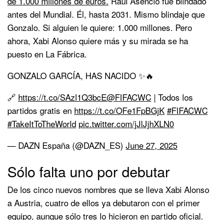
de 1.000 millones de euros.
Raúl Asencio fue blindado
antes del Mundial. Él, hasta 2031. Mismo blindaje que
Gonzalo. Si alguien le quiere: 1.000 millones. Pero
ahora, Xabi Alonso quiere más y su mirada se ha
puesto en La Fábrica.
GONZALO GARCÍA, HAS NACIDO ✨🔥
🔗
https://t.co/SAzl1Q3bcE
@FIFACWC
| Todos los
partidos gratis en
https://t.co/OFe1FpBGjK
#FIFACWC
#TakeItToTheWorld
pic.twitter.com/jJlJjhXLN0
— DAZN España (@DAZN_ES)
June 27, 2025
Sólo falta uno por debutar
De los cinco nuevos nombres que se lleva Xabi Alonso
a Austria, cuatro de ellos ya debutaron con el primer
equipo, aunque sólo tres lo hicieron en partido oficial.