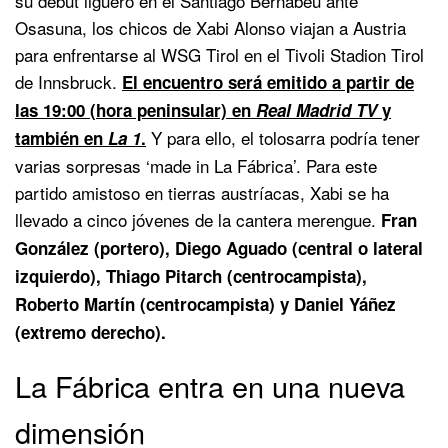
su debut liguero en el Santiago Bernabéu ante
Osasuna, los chicos de Xabi Alonso viajan a Austria
para enfrentarse al WSG Tirol en el Tivoli Stadion Tirol
de Innsbruck.
El encuentro será emitido a partir de
las 19:00 (hora peninsular) en
Real Madrid TV
y
Y para ello, el tolosarra podría tener
también en
La 1
.
varias sorpresas ‘made in La Fábrica’. Para este
partido amistoso en tierras austríacas, Xabi se ha
llevado a cinco jóvenes de la cantera merengue.
Fran
González (portero), Diego Aguado (central o lateral
izquierdo), Thiago Pitarch (centrocampista),
Roberto Martín (centrocampista) y Daniel Yáñez
(extremo derecho).
La Fábrica entra en una nueva
dimensión