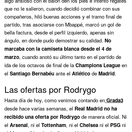
algo ansioso con el balón den los pies e intento regates
que no le salieron, cuando decidió combinar con sus
compañeros, hiló buenas acciones y el tramo final de
partido, tras asociarse con Mbappé, marcó un gol de
bella factura, desde el perfil izquierdo, apenas sin
ángulo, en donde pudo demostrar su calidad.
No
marcaba con la camiseta blanca desde el 4 de
, cuando anotó su último tanto en el partido de
marzo
ida de los octavos de final de la
en
Champions
League
el
ante el
de
.
Santiago
Bernabéu
Atlético
Madrid
Las ofertas por Rodrygo
Hasta día de hoy, como venimos contando en
Grada3
desde hace varias semanas, el
Real Madrid no ha
de manera oficial. Ni
recibido una oferta por Rodrygo
el
, ni el
, ni el
ni el
ni
Arsenal
Tottenham
Chelsea
PSG