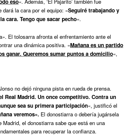
«. Además, ‘El Pajarito’ también fue
todo eso
 dará la cara por el equipo: «
Seguiré trabajando y
«.
la cara. Tengo que sacar pecho
». El tolosarra afronta el enfrentamiento ante el
ntrar una dinámica positiva. «
Mañana es un partido
«,
mos ganar. Queremos sumar puntos a domicilio
Alonso no dejó ninguna pista en rueda de prensa.
el Real Madrid. Un once competitivo. Contra un
«, justificó el
aunque sea su primera participación
El donostiarra o debería jugársela
Mañana veremos».
e Madrid, el donostiarra sabe que está en una
fundamentales para recuperar la confianza.