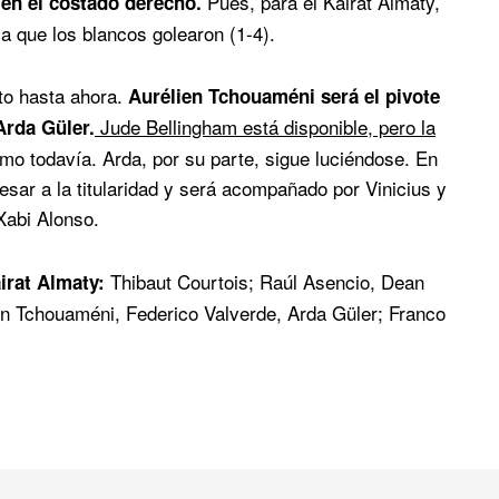
Pues, para el Kairat Almaty,
en el costado derecho.
a que los blancos golearon (1-4).
to hasta ahora.
Aurélien Tchouaméni será el pivote
Jude Bellingham está disponible, pero la
Arda Güler.
itmo todavía. Arda, por su parte, sigue luciéndose. En
esar a la titularidad y será acompañado por Vinicius y
 Xabi Alonso.
Thibaut Courtois; Raúl Asencio, Dean
irat Almaty:
ien Tchouaméni, Federico Valverde, Arda Güler; Franco