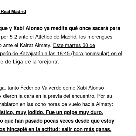
 Real Madrid
gue y Xabi Alonso ya medita qué once sacará para
or 5-2 ante el Atlético de Madrid, los merengues
o ante el Kairat Almaty.
Este martes 30 de
eón de Kazajistán a las 18:45 (hora peninsular) en el
 de Liga de la ‘orejona’.
iga, tanto Federico Valverde como Xabi Alonso
 dieron la cara en la previa del encuentro. Por su
hablaron en las ocho horas de vuelo hacia Almaty:
ístico, muy jodido. Fue un golpe muy duro.
o que han pasado pocas veces desde que estoy
s hincapié en la actitud: salir con más ganas.