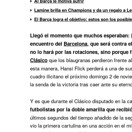
Al Barça le motiva sufrir
Lamine brilla en Champions y da un regalo a 
El Barça logra el objetivo: estos son los posibl
Llegó el momento que muchos esperaban:
encuentro del
Barcelona
, que será contra e
no lo hará por las rotaciones, sino porque 
que los blaugranas perdieron frente a
Clásico
esta manera, Hansi Flick perderá a una de sus
cuadro ilicitano el próximo domingo 2 de novie
la senda de la victoria tras caer ante su eterno
Y es que durante el Clásico disputado en la c
futbolistas por la doble amarilla que recib
últimos segundos del tiempo añadido de la se
vio la primera cartulina en una acción en el m