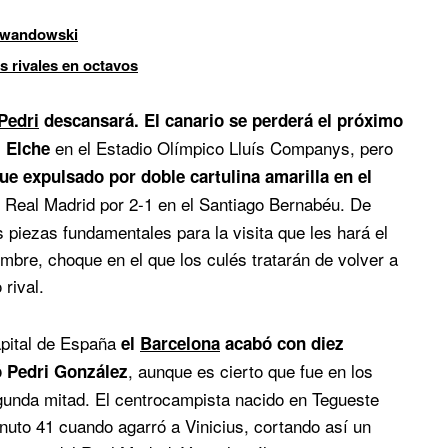
Lewandowski
es rivales en octavos
Pedri
descansará. El canario se perderá el próximo
en el Estadio Olímpico Lluís Companys, pero
l Elche
fue expulsado por doble cartulina amarilla en el
l Real Madrid por 2-1 en el Santiago Bernabéu. De
 piezas fundamentales para la visita que les hará el
mbre, choque en el que los culés tratarán de volver a
 rival.
apital de España
el
Barcelona
acabó con diez
, aunque es cierto que fue en los
ió Pedri González
gunda mitad. El centrocampista nacido en Tegueste
inuto 41 cuando agarró a Vinicius, cortando así un