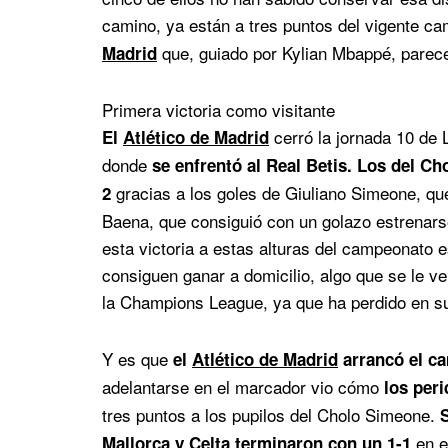
camino, ya están a tres puntos del vigente c
que, guiado por Kylian Mbappé, parec
Madrid
Primera victoria como visitante
cerró la jornada 10 de 
El
Atlético de Madrid
donde
se enfrentó al Real Betis. Los del Ch
gracias a los goles de Giuliano Simeone, que
2
Baena, que consiguió con un golazo estrenar
esta victoria a estas alturas del campeonato 
consiguen ganar a domicilio, algo que se le v
la Champions League, ya que ha perdido en s
Y es que
el
Atlético de Madrid
arrancó el ca
adelantarse en el marcador vio cómo
los peri
tres puntos a los pupilos del Cholo Simeone.
S
en e
Mallorca y Celta terminaron con un 1-1