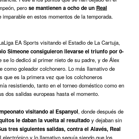
ampeón, pero
se mantienen a ocho de un
Real
e imparable en estos momentos de la temporada.
LaLiga EA Sports visitando el Estadio de La Cartuja,
olo Simeone consiguieron llevarse el triunfo por 0-
 se lo dedicó al primer nieto de su padre, y de Álex
se como goleador colchonero. Lo más llamativo de
es que es la primera vez que los colchoneros
enía resistiendo, tanto en el torneo doméstico como en
us dos salidas europeas hasta el momento.
, donde después de
mpeonato visitando al Espanyol
y dejaban sin
quitos le daban la vuelta al resultado
us tres siguientes salidas, contra el Alavés, Real
l electrónico y lo llamativo seguía siendo que los