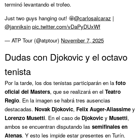
terminó levantando el trofeo.
Just two guys hanging out! 🤩
@carlosalcaraz
|
@janniksin
pic.twitter.com/vDaPyDUxWf
— ATP Tour (@atptour)
November 7, 2025
Dudas con Djokovic y el octavo
tenista
Por la tarde, los dos tenistas participarán en la
foto
, que se realizará en el
oficial del Masters
Teatro
. En la imagen se habrá tres ausencias
Regio
destacadas.
,
y
Novak Djokovic
Felix Auger-Aliassime
. En el caso de
y
,
Lorenzo Musetti
Djokovic
Musetti
ambos se encuentran disputando las
semifinales en
. Y esto les impide estar presentes en Turín.
Atenas