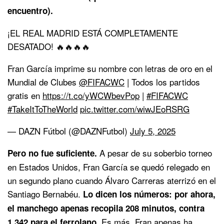
encuentro).
¡EL REAL MADRID ESTÁ COMPLETAMENTE
DESATADO! 🔥🔥🔥🔥
Fran García imprime su nombre con letras de oro en el
Mundial de Clubes
@FIFACWC
| Todos los partidos
gratis en
https://t.co/yWCWbevPop
|
#FIFACWC
#TakeItToTheWorld
pic.twitter.com/wiwJEoRSRG
— DAZN Fútbol (@DAZNFutbol)
July 5, 2025
A pesar de su soberbio torneo
Pero no fue suficiente.
en Estados Unidos, Fran García se quedó relegado en
un segundo plano cuando Álvaro Carreras aterrizó en el
Santiago Bernabéu.
Lo dicen los números: por ahora,
el manchego apenas recopila 208 minutos, contra
Es más, Fran apenas ha
1.342 para el ferrolano.