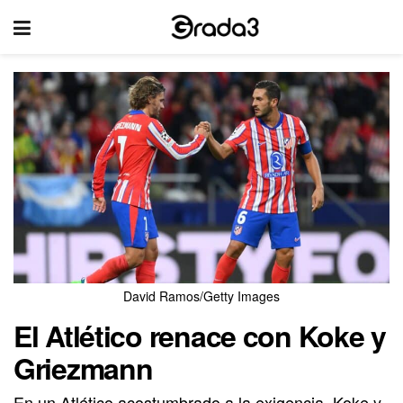
David Ramos/Getty Images
El Atlético renace con Koke y
Griezmann
En un Atlético acostumbrado a la exigencia, Koke y