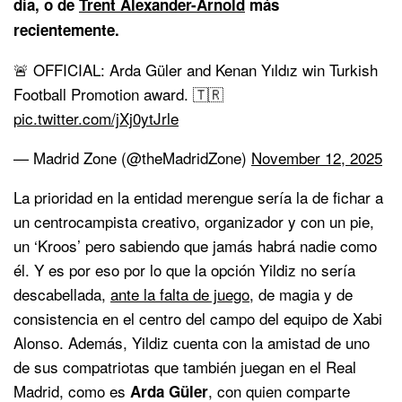
día, o de
Trent Alexander-Arnold
más
recientemente.
🚨 OFFICIAL: Arda Güler and Kenan Yıldız win Turkish
Football Promotion award. 🇹🇷
pic.twitter.com/jXj0ytJrle
— Madrid Zone (@theMadridZone)
November 12, 2025
La prioridad en la entidad merengue sería la de fichar a
un centrocampista creativo, organizador y con un pie,
un ‘Kroos’ pero sabiendo que jamás habrá nadie como
él. Y es por eso por lo que la opción Yildiz no sería
descabellada,
ante la falta de juego,
de magia y de
consistencia en el centro del campo del equipo de Xabi
Alonso. Además, Yildiz cuenta con la amistad de uno
de sus compatriotas que también juegan en el Real
Madrid, como es
, con quien comparte
Arda Güler