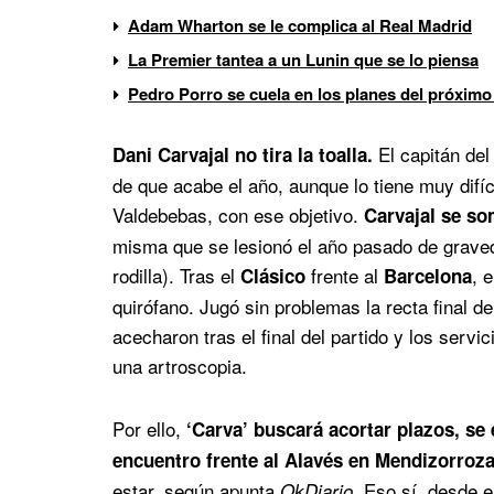
Adam Wharton se le complica al Real Madrid
La Premier tantea a un Lunin que se lo piensa
Pedro Porro se cuela en los planes del próximo
El capitán del
Dani Carvajal no tira la toalla.
de que acabe el año, aunque lo tiene muy difíc
Valdebebas, con ese objetivo.
Carvajal se so
misma que se lesionó el año pasado de graveda
rodilla). Tras el
frente al
, 
Clásico
Barcelona
quirófano. Jugó sin problemas la recta final d
acecharon tras el final del partido y los ser
una artroscopia.
Por ello,
‘Carva’ buscará acortar plazos, se
encuentro frente al Alavés en Mendizorroz
estar, según apunta
Eso sí, desde el
OkDiario.