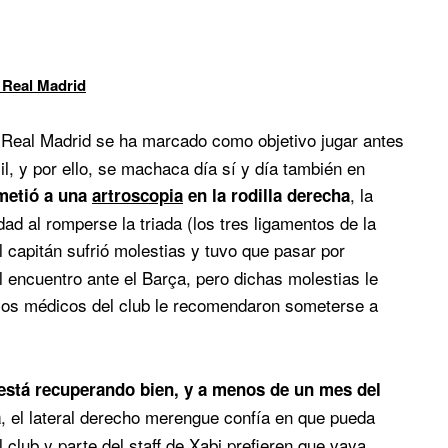
 Real Madrid
 Real Madrid se ha marcado como objetivo jugar antes
il, y por ello, se machaca día sí y día también en
, la
metió a una
artroscopia
en la rodilla derecha
d al romperse la triada (los tres ligamentos de la
el capitán sufrió molestias y tuvo que pasar por
el encuentro ante el Barça, pero dichas molestias le
vicios médicos del club le recomendaron someterse a
 está recuperando bien, y a menos de un mes del
, el lateral derecho merengue confía en que pueda
a
 club y parte del staff de Xabi prefieren que vaya