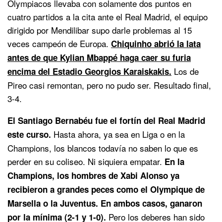
Olympiacos llevaba con solamente dos puntos en
cuatro partidos a la cita ante el Real Madrid, el equipo
dirigido por Mendilibar supo darle problemas al 15
veces campeón de Europa.
Chiquinho abrió la lata
antes de que Kylian Mbappé haga caer su furia
Los de
encima del Estadio Georgios Karaiskakis.
Pireo casi remontan, pero no pudo ser. Resultado final,
3-4.
El Santiago Bernabéu fue el fortín del Real Madrid
Hasta ahora, ya sea en Liga o en la
este curso.
Champions, los blancos todavía no saben lo que es
perder en su coliseo. Ni siquiera empatar.
En la
Champions, los hombres de Xabi Alonso ya
recibieron a grandes peces como el Olympique de
Marsella o la Juventus. En ambos casos, ganaron
Pero los deberes han sido
por la mínima (2-1 y 1-0).