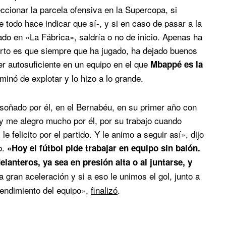
cionar la parcela ofensiva en la Supercopa, si
 todo hace indicar que sí-, y si en caso de pasar a la
mado en «La Fábrica», saldría o no de inicio. Apenas ha
erto es que siempre que ha jugado, ha dejado buenos
er autosuficiente en un equipo en el que
Mbappé es la
rminó de explotar y lo hizo a lo grande.
oñado por él, en el Bernabéu, en su primer año con
 me alegro mucho por él, por su trabajo cuando
e felicito por el partido. Y le animo a seguir así», dijo
o.
«Hoy el fútbol pide trabajar en equipo sin balón.
lanteros, ya sea en presión alta o al juntarse, y
 gran aceleración y si a eso le unimos el gol, junto a
rendimiento del equipo»,
finalizó
.