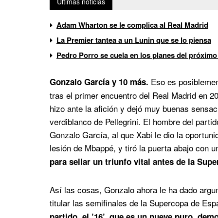
Últimas noticias
Adam Wharton se le complica al Real Madrid
La Premier tantea a un Lunin que se lo piensa
Pedro Porro se cuela en los planes del próximo
Eso es posiblement
Gonzalo García y 10 más.
tras el primer encuentro del Real Madrid en 2
hizo ante la afición y dejó muy buenas sensac
verdiblanco de Pellegrini. El hombre del parti
Gonzalo García, al que Xabi le dio la oportunid
lesión de Mbappé, y tiró la puerta abajo con u
para sellar un triunfo vital antes de la Sup
Así las cosas, Gonzalo ahora le ha dado arg
titular las semifinales de la Supercopa de Es
partido, el ’16’, que es un nueve puro, de