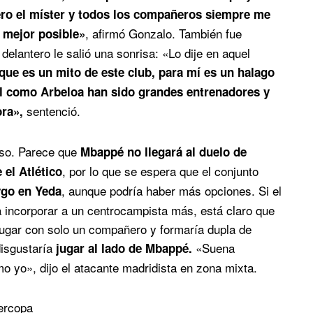
ro el míster y todos los compañeros siempre me
, afirmó Gonzalo. También fue
o mejor posible»
elantero le salió una sonrisa: «Lo dije en aquel
que es un mito de este club, para mí es un halago
l como Arbeloa han sido grandes entrenadores y
sentenció.
ra»,
onso. Parece que
Mbappé no llegará al duelo
de
, por lo que se espera que el conjunto
 el Atlético
, aunque podría haber más opciones. Si el
ygo en Yeda
ra incorporar a un centrocampista más, está claro que
jugar con solo un compañero y formaría dupla de
disgustaría
«Suena
jugar al lado de Mbappé.
o yo», dijo el atacante madridista en zona mixta.
ercopa