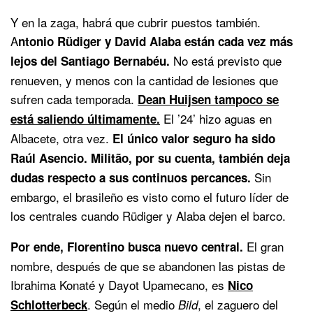
Y en la zaga, habrá que cubrir puestos también.
A
ntonio Rüdiger y David Alaba están cada vez más
No está previsto que
lejos del Santiago Bernabéu.
renueven, y menos con la cantidad de lesiones que
sufren cada temporada.
Dean Huijsen tampoco se
El ’24’ hizo aguas en
está saliendo últimamente.
Albacete, otra vez.
El único valor seguro ha sido
Raúl Asencio. Militão, por su cuenta, también deja
Sin
dudas respecto a sus continuos percances.
embargo, el brasileño es visto como el futuro líder de
los centrales cuando Rüdiger y Alaba dejen el barco.
El gran
Por ende, Florentino busca nuevo central.
nombre, después de que se abandonen las pistas de
Ibrahima Konaté y Dayot Upamecano, es
Nico
. Según el medio
, el zaguero del
Schlotterbeck
Bild