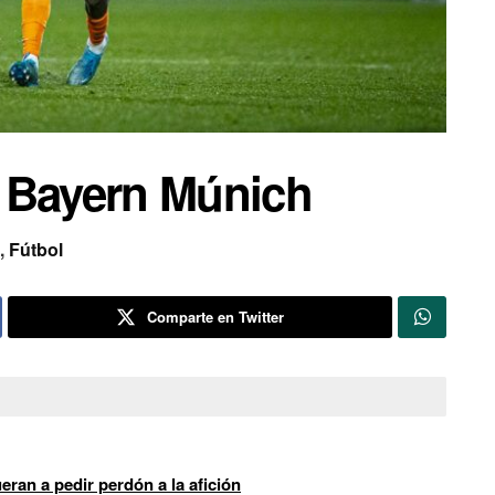
 Bayern Múnich
,
Fútbol
Comparte en Twitter
ran a pedir perdón a la afición