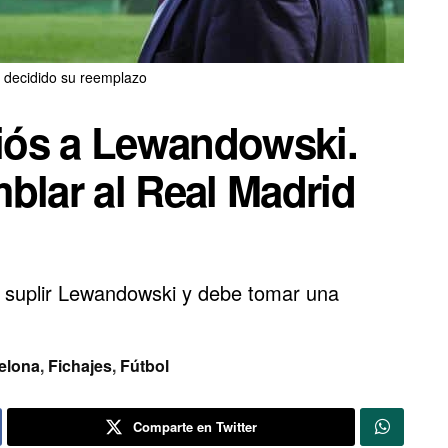
e decidido su reemplazo
diós a Lewandowski.
blar al Real Madrid
a suplir Lewandowski y debe tomar una
elona
,
Fichajes
,
Fútbol
Comparte en Twitter