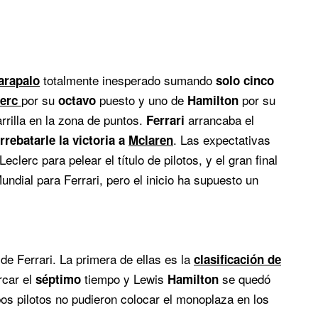
totalmente inesperado sumando
arapalo
solo cinco
por su
puesto y uno de
por su
lerc
octavo
Hamilton
arrilla en la zona de puntos.
arrancaba el
Ferrari
. Las expectativas
rrebatarle la victoria a
Mclaren
eclerc para pelear el título de pilotos, y el gran final
ndial para Ferrari, pero el inicio ha supuesto un
e Ferrari. La primera de ellas es la
clasificación de
rcar el
tiempo y Lewis
se quedó
séptimo
Hamilton
s pilotos no pudieron colocar el monoplaza en los