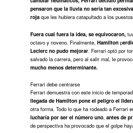
cambiar neumáticos, Ferrari decidió perma
pensaron que la lluvia no sería tan excesiv
que les hubiera catapultado a los puestos
roja
tuv
Fuera cual fuera la idea, se equivocaron,
octavo y noveno. Finalmente,
p
Hamilton
erdi
. Ferrari optó por t
Leclerc no pudo mejorar
salvado la carrera, pero al salir mal, le provo
mucho menos determinante.
Ferrari debe centrarse
Ferrari demuestra con este inicio de tempora
llegada de Hamilton pone el peligro el lide
otra forma. Todo lo que ha rodeado a Ferrari 
,
lucharía por ser el número uno
antes de pr
de perspectiva ha provocado que el golpe haya