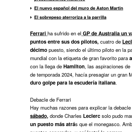
El nuevo español del muro de Aston Martin
El sobrepeso aterroriza a la parrilla
ha sufrido en el
Ferrari
GP de Australia un v
cuatro de
puntos entre sus dos pilotos,
Lec
puesto, siendo el último piloto en la p
décimo
mundial con la etiqueta de gran favorito para
a
con la llega de
, las aspiraciones de L
Hamilton
de temporada 2024, hacía presagiar un gran Mu
.
duro golpe para la escudería italiana
Debacle de Ferrari
Hay muchas razones para explicar la debacle d
donde Charles
solo pudo ma
sábado,
Leclerc
s que el monegasco. Ambo
un puesto más atrá