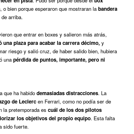
. Pudo ser porque desde el
necer en pista
box
, o bien porque esperaron que mostraran la
a
bandera
 de arriba.
ieron que entrar en boxes y salieron más atrás,
y
ó una plaza para acabar la carrera décimo,
omar riesgo y salió cruz, de haber salido bien, hubiera
có una
pérdida de puntos, importante, pero ni
da que ha habido
. La
demasiadas distracciones
en Ferrari, como no podía ser de
razgo de Leclerc
en la pretemporada es
cuál de los dos pilotos
. Esta falta
iorizar los objetivos del propio equipo
 sido fuerte.