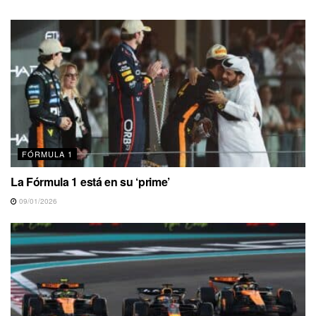
FÓRMULA 1
La Fórmula 1 está en su ‘prime’
09/01/2026