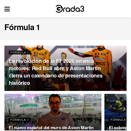
Fórmula 1
FÓRMULA 1
La revolución de la F1 2026 arranca
motores: Red Bull abre y Aston Martin
cierra un calendario de presentaciones
histórico
FÓRMULA 1
FÓRMULA 1
El nuevo español del muro de Aston Martin
El sobrepes