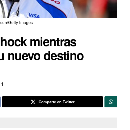
ason/Getty Images
hock mientras
u nuevo destino
 1
Comparte en Twitter