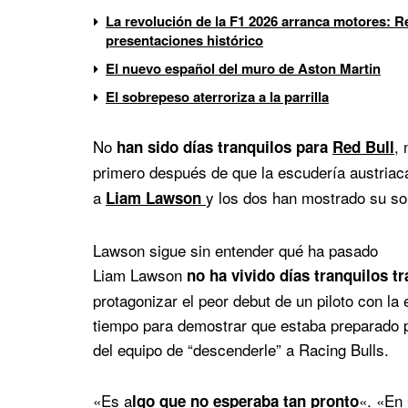
La revolución de la F1 2026 arranca motores: Re
presentaciones histórico
El nuevo español del muro de Aston Martin
El sobrepeso aterroriza a la parrilla
No
, 
han sido días tranquilos para
Red Bull
primero después de que la escudería austria
a
y los dos han mostrado su so
Liam Lawson
Lawson sigue sin entender qué ha pasado
Liam Lawson
no ha vivido días tranquilos t
protagonizar el peor debut de un piloto con l
tiempo para demostrar que estaba preparado pa
del equipo de “descenderle” a Racing Bulls.
«Es a
«. «En 
lgo que no esperaba tan pronto