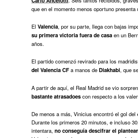
. Seis tantos recibidos, grave
Carlo Ancelotti
que en el momento menos oportuno presenta 
El
, por su parte, llega con bajas im
Valencia
en un Bern
su primera victoria fuera de casa
años.
El partido comenzó revirado para los madridis
a manos de
, que s
del Valencia CF
Diakhabi
A partir de aquí, el Real Madrid se vio sorpr
con respecto a los valen
bastante atrasadoes
De menos a más, Vinicius encontró el gol del
Durante los primeros 20 minutos, e incluso 30
intentara,
no conseguía descifrar el plantea