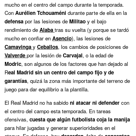
mucho en el centro del campo durante la temporada.
Con
durante parte de ella en la
Aurélien Tchouaméni
por las lesiones de
y el bajo
defensa
Militao
rendimiento de
tras su vuelta (y porque se tardó
Alaba
mucho en confiar en
), las lesiones de
Asencio
y
, los cambios de posiciones de
Camavinga
Ceballos
por la lesión de
, o la edad de
Valverde
Carvajal
, son algunos de los factores que han dejado al
Modric
R
eal Madrid sin un centro del campo fijo y de
, quizá la zona más importante del terreno de
garantías
juego para dar equilibrio a la plantilla.
El Real Madrid no ha sabido
con
ni atacar ni defender
el centro del campo esta temporada. En tareas
ofensivas,
cuesta que algún futbolista coja la manija
para hilar jugadas y generar superioridades en el
ataque. En defensa, hay
, falta de
desorden
conceptos