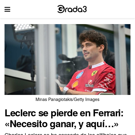
Minas Panagiotakis/Getty Images
Leclerc se pierde en Ferrari:
«Necesito ganar, y aquí…»
Charles Leclerc se ha cansado de los altibajos que