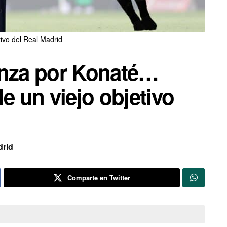
tivo del Real Madrid
anza por Konaté…
e un viejo objetivo
drid
Comparte en Twitter