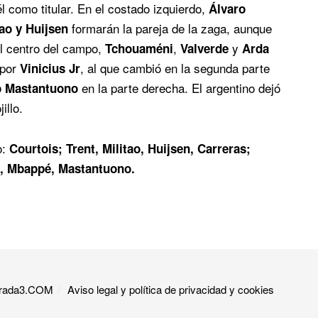
él como titular. En el costado izquierdo,
Álvaro
formarán la pareja de la zaga, aunque
tao y Huijsen
el centro del campo,
,
y
Tchouaméni
Valverde
Arda
 por
, al que cambió en la segunda parte
Vinicius Jr
en la parte derecha. El argentino dejó
o Mastantuono
illo.
o:
Courtois; Trent, Militao, Huijsen, Carreras;
s, Mbappé, Mastantuono.
 Grada3.COM
Aviso legal y política de privacidad y cookies​