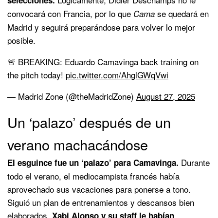
convocará con Francia, por lo que
se quedará en
Cama
Madrid y seguirá preparándose para volver lo mejor
posible.
🚨 BREAKING: Eduardo Camavinga back training on
the pitch today!
pic.twitter.com/AhglGWqVwi
— Madrid Zone (@theMadridZone)
August 27, 2025
Un ‘palazo’ después de un
verano machacándose
Durante
El esguince fue un ‘palazo’ para Camavinga.
todo el verano, el mediocampista francés había
aprovechado sus vacaciones para ponerse a tono.
Siguió un plan de entrenamientos y descansos bien
elaborados.
Xabi Alonso y su staff le habían