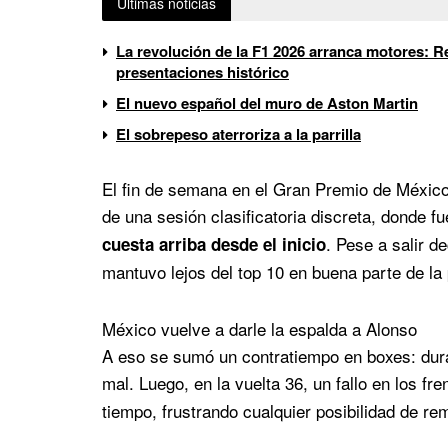
Últimas noticias
La revolución de la F1 2026 arranca motores: Re
presentaciones histórico
El nuevo español del muro de Aston Martin
El sobrepeso aterroriza a la parrilla
El fin de semana en el Gran Premio de México
de una sesión clasificatoria discreta, donde f
. Pese a salir d
cuesta arriba desde el inicio
mantuvo lejos del top 10 en buena parte de la
México vuelve a darle la espalda a Alonso
A eso se sumó un contratiempo en boxes: dura
mal. Luego, en la vuelta 36, un fallo en los fr
tiempo, frustrando cualquier posibilidad de re