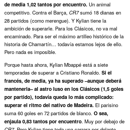
Un animal
de media 1,02 tantos por encuentro.
competitivo. Contra el Barça,
sumó 18 dianas en
CR7
28 partidos (como merengue). Y Kylian tiene la
ambición de superarle. Para los Clásicos, no va mal
encaminado. Para ser el máximo artilleo histórico de la
historia de Chamartín… todavía estamos lejos de ello.
Pero nada es imposible.
Porque hasta ahora, Kylian Mbappé está a siete
temporadas de superar a Cristiano Ronaldo.
Si el
francés, de media, ya ha superado –aunque deberá
mantenerla– al astro luso en los Clásicos (1,5 goles
por partido), todavía queda lo más complicado:
El parisino
superar el ritmo del nativo de Madeira.
suma 60 goles en 72 partidos de blanco.
O sea,
. Muy por debajo de
enjaula 0,83 tantos por encuentro
. Pero Kylian tiene toda una carrera por delante,
CR7