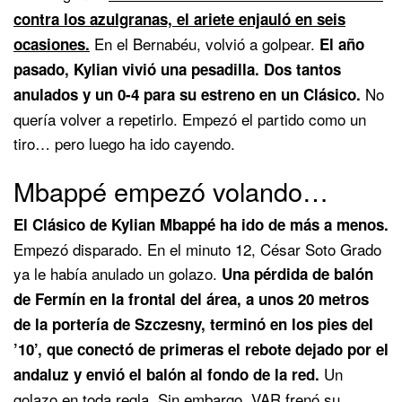
contra los azulgranas, el ariete enjauló en seis
En el Bernabéu, volvió a golpear.
ocasiones.
El año
pasado, Kylian vivió una pesadilla. Dos tantos
No
anulados y un 0-4 para su estreno en un Clásico.
quería volver a repetirlo. Empezó el partido como un
tiro… pero luego ha ido cayendo.
Mbappé empezó volando…
El Clásico de Kylian Mbappé ha ido de más a menos.
Empezó disparado. En el minuto 12, César Soto Grado
ya le había anulado un golazo.
Una pérdida de balón
de Fermín en la frontal del área, a unos 20 metros
de la portería de Szczesny, terminó en los pies del
’10’, que conectó de primeras el rebote dejado por el
Un
andaluz y envió el balón al fondo de la red.
golazo en toda regla. Sin embargo, VAR frenó su