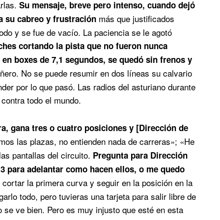
arlas.
Su mensaje, breve pero intenso, cuando dejó
más que justificados
 su cabreo y frustración
odo y se fue de vacío. La paciencia se le agotó
oches cortando la pista que no fueron nunca
a en boxes de 7,1 segundos, se quedó sin frenos y
ñero. No se puede resumir en dos líneas su calvario
er por lo que pasó. Las radios del asturiano durante
 contra todo el mundo.
ra, gana tres o cuatro posiciones y [Dirección de
mos las plazas, no entienden nada de carreras»; «He
las pantallas del circuito.
Pregunta para Dirección
 3 para adelantar como hacen ellos, o me quedo
ortar la primera curva y seguir en la posición en la
arlo todo, pero tuvieras una tarjeta para salir libre de
ro se ve bien. Pero es muy injusto que esté en esta