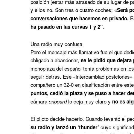
posición [estar más atrasado de su lugar de p
y ellos no. Son tres o cuatro coches;
«Será p
conversaciones que hacemos en privado. E
.
ha pasado en las curvas 1 y 2″
Una radio muy confusa
Pero el mensaje más llamativo fue el que dedic
obligado a abandonar,
se le pidió que dejara
monoplaza del español tenía problemas en los
seguir detrás. Ese «intercambiad posiciones»
compañero un 32-0 en clasificación entre este 
puntos, cedió la plaza y se puso a hacer de
cámara
lo deja muy claro y
onboard
no es al
El piloto decide hacerlo. Cuando levantó el ped
cuyo significad
su radio y lanzó un ‘thunder’