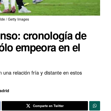
alde / Getty Images
onso: cronología de
ólo empeora en el
en una relación fría y distante en estos
adrid
Comparte en Twitter