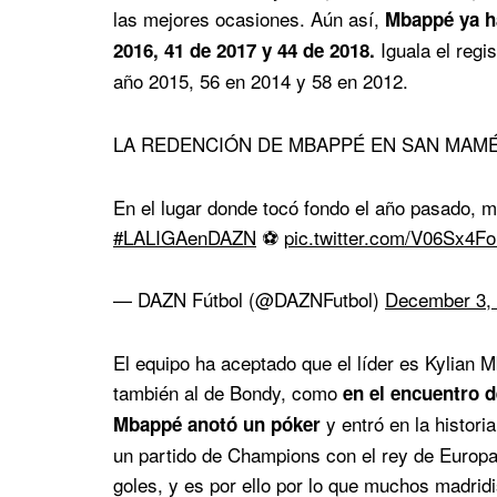
las mejores ocasiones. Aún así,
Mbappé ya ha
Iguala el regi
2016, 41 de 2017 y 44 de 2018.
año 2015, 56 en 2014 y 58 en 2012.
LA REDENCIÓN DE MBAPPÉ EN SAN MAMÉ
En el lugar donde tocó fondo el año pasado, m
#LALIGAenDAZN
⚽️
pic.twitter.com/V06Sx4F
— DAZN Fútbol (@DAZNFutbol)
December 3,
El equipo ha aceptado que el líder es Kylian M
también al de Bondy, como
en el encuentro 
y entró en la histori
Mbappé anotó un póker
un partido de Champions con el rey de Europ
goles, y es por ello por lo que muchos madrid