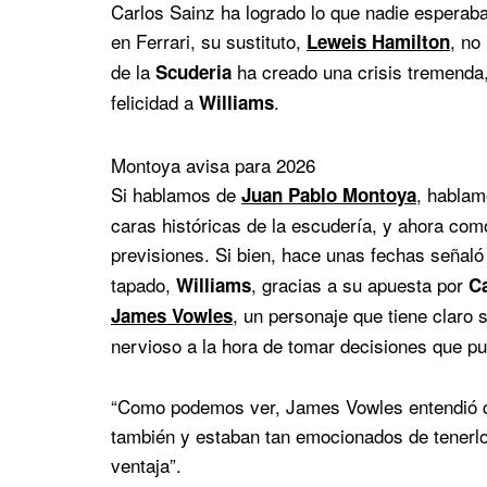
Carlos Sainz ha logrado lo que nadie esperaba
en Ferrari, su sustituto,
, no
Leweis
Hamilton
de la
ha creado una crisis tremenda,
Scuderia
felicidad a
.
Williams
Montoya avisa para 2026
Si hablamos de
, habla
Juan Pablo Montoya
caras históricas de la escudería, y ahora co
previsiones. Si bien, hace unas fechas señaló
tapado,
, gracias a su apuesta por
Williams
C
, un personaje que tiene claro 
James
Vowles
nervioso a la hora de tomar decisiones que pu
“Como podemos ver, James Vowles entendió que
también y estaban tan emocionados de tenerlo
ventaja”.