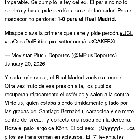
Imparable. Se cumplió la ley del ex. El parisino no lo
celebra y hasta pide perdón a su club formador. Pero el
marcador no perdona:
1-0 para el Real Madrid.
Mbappé clava la primera que tiene y pide perdón.
#UCL
#LaCasaDelFútbol
pic.twitter.com/eu3QAKFBXt
— Movistar Plus+ Deportes (@MPlusDeportes)
January 20, 2026
Y nada más sacar, el Real Madrid vuelve a tenerla.
Otra vez fruto de esa presión alta, los pupilos
recuperan rápidamente el esférico y salen a la contra.
Vinicius, quien estaba siendo tímidamente pitado por
las gradas del Santiago Bernabéu, caracolea y se mete
dentro del área… y conecta una rosca con la derecha.
Roza el palo largo de Könh. El coliseo: «
«. Los
¡Uyyyyy!
pitos se transforman en aplausos. El ‘7’ levanta las