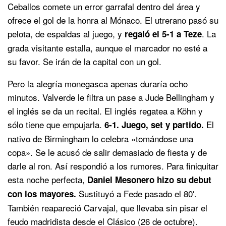
Ceballos comete un error garrafal dentro del área y
ofrece el gol de la honra al Mónaco. El utrerano pasó su
pelota, de espaldas al juego, y
. La
regaló el 5-1 a Teze
grada visitante estalla, aunque el marcador no esté a
su favor. Se irán de la capital con un gol.
Pero la alegría monegasca apenas duraría ocho
minutos. Valverde le filtra un pase a Jude Bellingham y
el inglés se da un recital. El inglés regatea a Köhn y
sólo tiene que empujarla.
El
6-1. Juego, set y partido.
nativo de Birmingham lo celebra «tomándose una
copa». Se le acusó de salir demasiado de fiesta y de
darle al ron. Así respondió a los rumores. Para finiquitar
esta noche perfecta,
Daniel Mesonero hizo su debut
Sustituyó a Fede pasado el 80′.
con los mayores.
También reapareció Carvajal, que llevaba sin pisar el
feudo madridista desde el Clásico (26 de octubre).