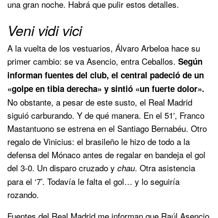
una gran noche. Habrá que pulir estos detalles.
Veni vidi vici
A la vuelta de los vestuarios, Álvaro Arbeloa hace su
primer cambio: se va Asencio, entra Ceballos.
Según
informan fuentes del club, el central padeció de un
«golpe en tibia derecha» y sintió «un fuerte dolor».
No obstante, a pesar de este susto, el Real Madrid
siguió carburando. Y de qué manera. En el 51′, Franco
Mastantuono se estrena en el Santiago Bernabéu. Otro
regalo de Vinicius: el brasileño le hizo de todo a la
defensa del Mónaco antes de regalar en bandeja el gol
del 3-0. Un disparo cruzado y
. Otra asistencia
chau
para el ‘7’. Todavía le falta el gol… y lo seguiría
rozando.
Fuentes del Real Madrid me informan que Raúl Asencio