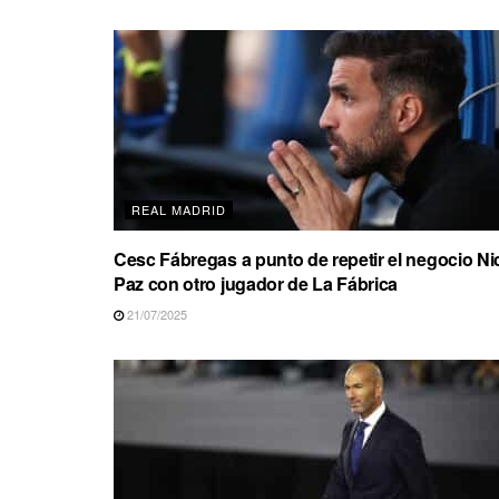
REAL MADRID
Cesc Fábregas a punto de repetir el negocio Ni
Paz con otro jugador de La Fábrica
21/07/2025