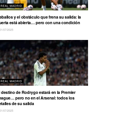
REAL MADRID
eballos y el obstáculo que frena su salida: la
uerta está abierta… pero con una condición
21/07/2025
REAL MADRID
l destino de Rodrygo estará en la Premier
eague… pero no en el Arsenal: todos los
etalles de su salida
21/07/2025