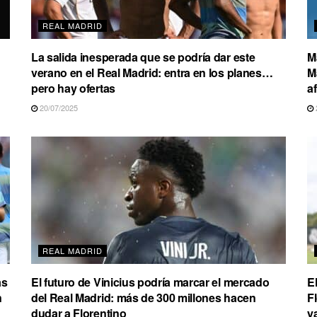
REAL MADRID
La salida inesperada que se podría dar este
M
verano en el Real Madrid: entra en los planes…
M
pero hay ofertas
a
20/07/2025
REAL MADRID
as
El futuro de Vinicius podría marcar el mercado
E
n
del Real Madrid: más de 300 millones hacen
F
dudar a Florentino
y