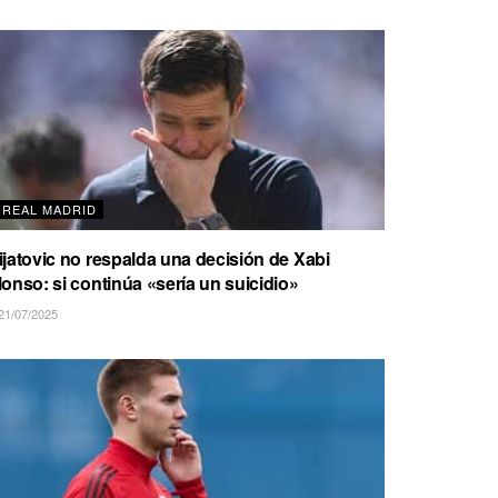
REAL MADRID
ijatovic no respalda una decisión de Xabi
lonso: si continúa «sería un suicidio»
21/07/2025