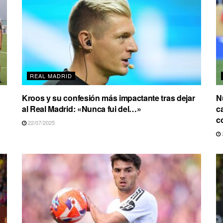
REAL MADRID
Kroos y su confesión más impactante tras dejar
N
al Real Madrid: «Nunca fui del…»
ca
c
22/07/2025