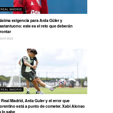
REAL MADRID
áxima exigencia para Arda Güler y
astantuono: este es el reto que deberán
frontar
20/07/2025
REAL MADRID
l Real Madrid, Arda Guler y el error que
lorentino está a punto de cometer. Xabi Alonso
a lo sabe