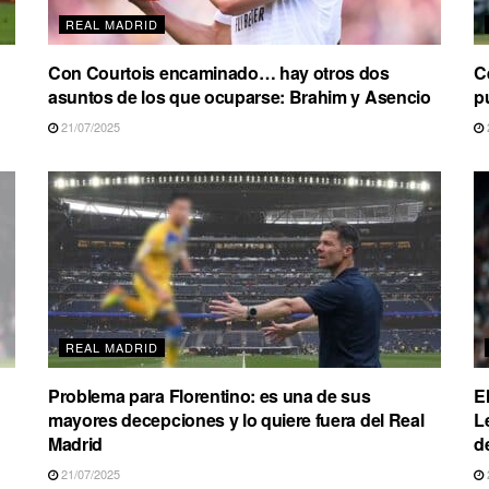
REAL MADRID
Con Courtois encaminado… hay otros dos
C
asuntos de los que ocuparse: Brahim y Asencio
p
21/07/2025
REAL MADRID
Problema para Florentino: es una de sus
E
mayores decepciones y lo quiere fuera del Real
L
Madrid
d
21/07/2025