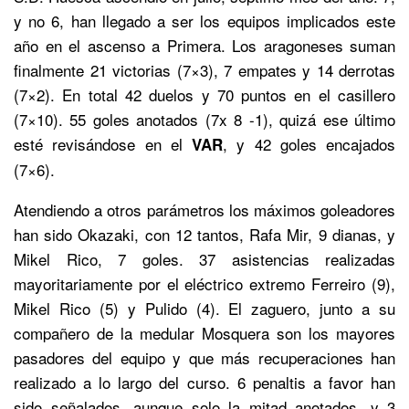
y no 6, han llegado a ser los equipos implicados este
año en el ascenso a Primera. Los aragoneses suman
finalmente 21 victorias (7×3), 7 empates y 14 derrotas
(7×2). En total 42 duelos y 70 puntos en el casillero
(7×10). 55 goles anotados (7x 8 -1), quizá ese último
esté revisándose en el
, y 42 goles encajados
VAR
(7×6).
Atendiendo a otros parámetros los máximos goleadores
han sido Okazaki, con 12 tantos, Rafa Mir, 9 dianas, y
Mikel Rico, 7 goles. 37 asistencias realizadas
mayoritariamente por el eléctrico extremo Ferreiro (9),
Mikel Rico (5) y Pulido (4). El zaguero, junto a su
compañero de la medular Mosquera son los mayores
pasadores del equipo y que más recuperaciones han
realizado a lo largo del curso. 6 penaltis a favor han
sido señalados, aunque solo la mitad anotados, y 3