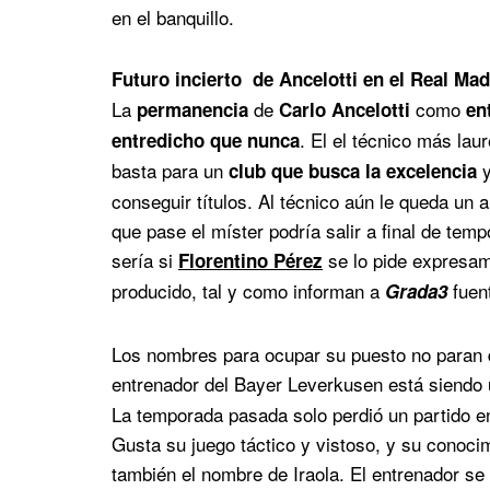
en el banquillo.
Futuro incierto de Ancelotti en el Real Mad
La
de
como
permanencia
Carlo Ancelotti
en
. El el técnico más la
entredicho que nunca
basta para un
y
club que busca la excelencia
conseguir títulos. Al técnico aún le queda un 
que pase el míster podría salir a final de te
sería si
se lo pide expresam
Florentino Pérez
producido, tal y como informan a
fuent
Grada3
Los nombres para ocupar su puesto no paran de
entrenador del Bayer Leverkusen está siendo
La temporada pasada solo perdió un partido en
Gusta su juego táctico y vistoso, y su conoci
también el nombre de Iraola. El entrenador se 