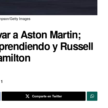
pson/Getty Images
var a Aston Martin;
rprendiendo y Russell
amilton
 1
Comparte en Twitter