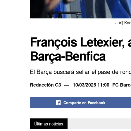
Jurij Ko
François Letexier, a
Barça-Benfica
El Barça buscará sellar el pase de ron
Redacción G3
10/03/2025 11:00
FC Barc
Comparte en Facebook
Últimas noticias