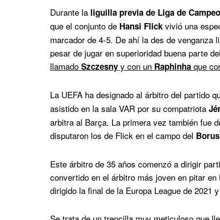
Durante la
liguilla previa de Liga de Campe
que el conjunto de
vivió una espe
Hansi Flick
marcador de 4-5. De ahí la des de venganza li
pesar de jugar en superioridad buena parte de
llamado
y con un
que con
Szczesny
Raphinha
La UEFA ha designado al árbitro del partido q
asistido en la sala VAR por su compatriota
Jé
arbitra al Barça. La primera vez también fue du
disputaron los de Flick en el campo del
Borus
Este árbitro de 35 años comenzó a dirigir par
convertido en el árbitro más joven en pitar en 
dirigido la final de la Europa League de 2021
Se trata de un trencilla muy meticuloso que ll