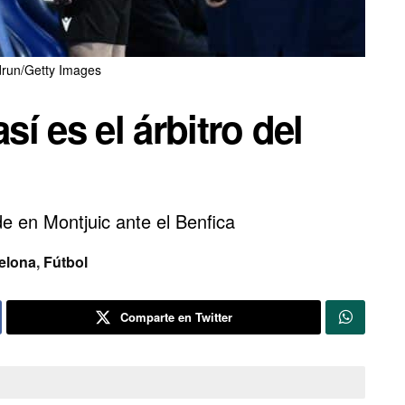
drun/Getty Images
sí es el árbitro del
de en Montjuic ante el Benfica
elona
,
Fútbol
Comparte en Twitter