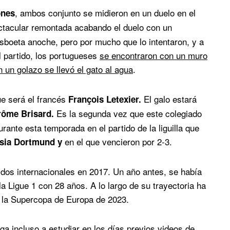
, ambos conjunto se midieron en un duelo en el
ones
ctacular remontada acabando el duelo con un
sboeta anoche, pero por mucho que lo intentaron, y a
l partido, los portugueses
se encontraron con un muro
 un golazo se llevó el gato al agua
.
ue será el francés
El galo estará
François Letexier.
Es la segunda vez que este colegiado
rôme Brisard.
rante esta temporada en el partido de la liguilla que
en el que vencieron por 2-3.
sia Dortmund y
tidos internacionales en 2017. Un año antes, se había
la Ligue 1 con 28 años. A lo largo de su trayectoria ha
 y la Supercopa de Europa de 2023.
ega incluso a estudiar en los días previos videos de