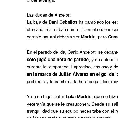
Las dudas de Ancelotti
La baja de
ha cambiado los esq
Dani Ceballos
utrerano le situaban como fijo en el once inici
cambio natural debería ser
, pero
Modric
Cam
En el partido de ida, Carlo Ancelotti se decan
, y su actuaci
sólo jugó una hora de partido
durante la temporada. Impreciso, ansioso y d
en la marca de Julián Álvarez en el gol de l
problema y le cambió a la hora de partido, mov
Y en su lugar entró
Luka Modric, que se hiz
veteranía que se le presuponen. Desde su salid
tranquilidad que su equipo necesitaba con el r
de Madrid atrás y evitar un posible empate.