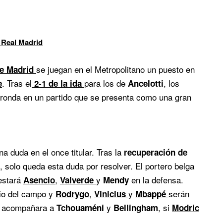
 Real Madrid
se juegan en el Metropolitano un puesto en
de Madrid
. Tras el
para los de
, los
e
2-1 de la ida
Ancelotti
e ronda en un partido que se presenta como una gran
na duda en el once titular. Tras la
recuperación de
, solo queda esta duda por resolver. El portero belga
 estará
,
y
en la defensa.
Asencio
Valverde
Mendy
io del campo y
,
y
serán
Rodrygo
Vinicius
Mbappé
en acompañara a
y
, si
Tchouaméni
Bellingham
Modric