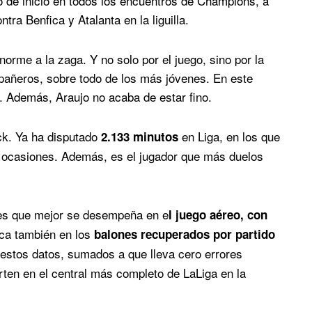
o de inicio en todos los encuentros de Champions, a
ra Benfica y Atalanta en la liguilla.
orme a la zaga. Y no solo por el juego, sino por la
añeros, sobre todo de los más jóvenes. En este
. Además, Araujo no acaba de estar fino.
ick. Ya ha disputado
en Liga, en los que
2.133 minutos
is ocasiones. Además, es el jugador que más duelos
les que mejor se desempeña en e
l juego aéreo, con
a también en los
balones recuperados por partido
estos datos, sumados a que lleva cero errores
erten en el central más completo de LaLiga en la