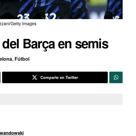
zzani/Getty Images
al del Barça en semis
elona
,
Fútbol
Comparte en Twitter
Lewandowski