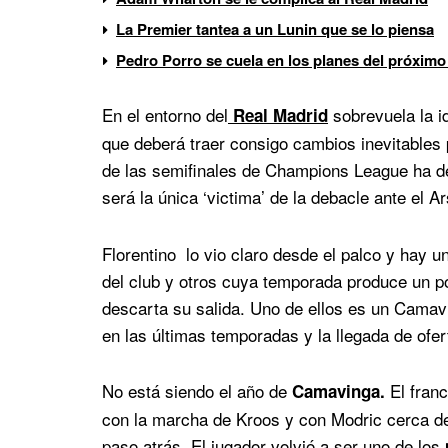
La Premier tantea a un Lunin que se lo piensa
Pedro Porro se cuela en los planes del próximo
En el entorno del
sobrevuela la i
Real Madrid
que deberá traer consigo cambios inevitables 
de las semifinales de Champions League ha de
será la única ‘victima’ de la debacle ante el Ar
Florentino lo vio claro desde el palco y hay u
del club y otros cuya temporada produce un po
descarta su salida. Uno de ellos es un Camav
en las últimas temporadas y la llegada de ofert
No está siendo el año de
El fran
Camavinga.
con la marcha de Kroos y con Modric cerca de 
paso atrás. El jugador volvió a ser uno de los